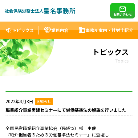
mail
星名事務所
社会保険労務士法人
お問い合わせ
brand_awareness
handshake
domain
トピックス
業務内容
事務所案内・社労士紹介
トピックス
Topics
2022年3月3日
お知らせ
職業紹介事業実践セミナーにて労働基準法の解説を行いました
全国民営職業紹介事業協会（民紹協）様 主催
『紹介担当者のための労働基準法セミナー』に登壇し