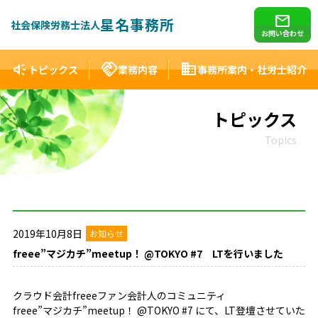
mail
星名事務所
社会保険労務士法人
お問い合わせ
brand_awareness
handshake
domain
トピックス
業務内容
事務所案内・社労士紹介
トピックス
Topics
2019年10月8日
お知らせ
freee”マジカチ”meetup！ @TOKYO #7 LTを行いました
クラウド会計freeeファン会計人のコミュニティ
freee”マジカチ”meetup！ @TOKYO #7 にて、LT登壇させていた