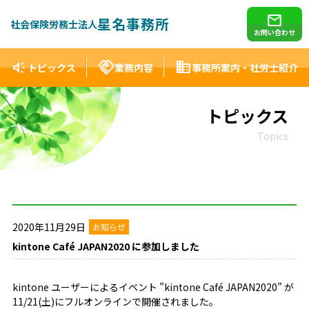
mail
星名事務所
社会保険労務士法人
お問い合わせ
brand_awareness
handshake
domain
トピックス
業務内容
事務所案内・社労士紹介
トピックス
Topics
2020年11月29日
お知らせ
kintone Café JAPAN2020 に参加しました
kintone ユーザーによるイベント ”kintone Café JAPAN2020” が
11/21(土)にフルオンラインで開催されました。